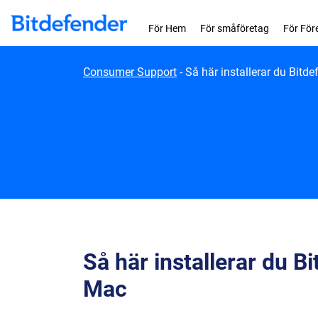
Skip to content
För Hem
För småföretag
För För
Consumer Support
-
Så här installerar du Bitde
Så här installerar du Bi
Mac