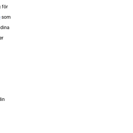
 för
e
som
 dina
er
din