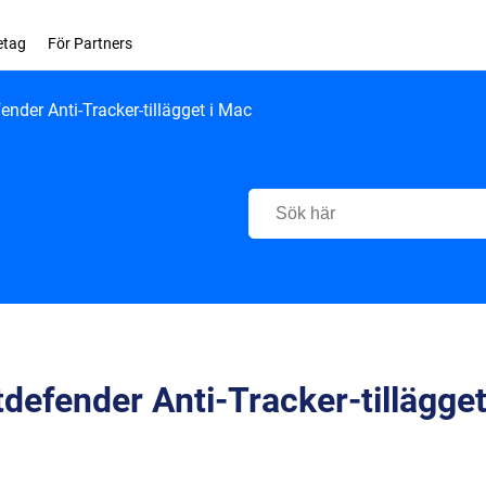
etag
För Partners
fender Anti-Tracker-tillägget i Mac
Bitdefender Support Center
tdefender Anti-Tracker-tillägget