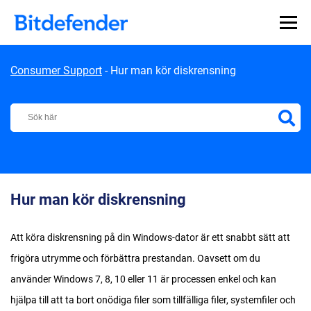
Skip to content
Consumer Support
-
Hur man kör diskrensning
Bitdefender Support Center
Hur man kör diskrensning
Att köra diskrensning på din Windows-dator är ett snabbt sätt att
frigöra utrymme och förbättra prestandan. Oavsett om du
använder Windows 7, 8, 10 eller 11 är processen enkel och kan
hjälpa till att ta bort onödiga filer som tillfälliga filer, systemfiler och