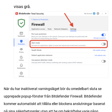
visas grå.
När du har inaktiverat varningsläget bör du omedelbart sluta se
upprepade popup-fönster från Bitdefender Firewall. Bitdefender
kommer automatiskt att tillåta eller blockera anslutningar baserat
på sina säkerhetsregler utan att be om bekräftelse varje gång.