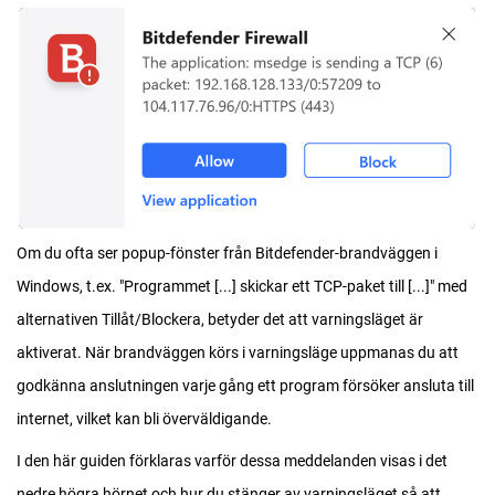
Om du ofta ser popup-fönster från Bitdefender-brandväggen i
Windows, t.ex. "Programmet [...] skickar ett TCP-paket till [...]" med
alternativen Tillåt/Blockera, betyder det att varningsläget är
aktiverat. När brandväggen körs i varningsläge uppmanas du att
godkänna anslutningen varje gång ett program försöker ansluta till
internet, vilket kan bli överväldigande.
I den här guiden förklaras varför dessa meddelanden visas i det
nedre högra hörnet och hur du stänger av varningsläget så att