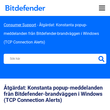
Skip to content
Consumer Support
-
Åtgärdat: Konstanta popup-
meddelanden från Bitdefender-brandväggen i Windows
(TCP Connection Alerts)
Bitdefender Support Center
Åtgärdat: Konstanta popup-meddelanden
från Bitdefender-brandväggen i Windows
(TCP Connection Alerts)