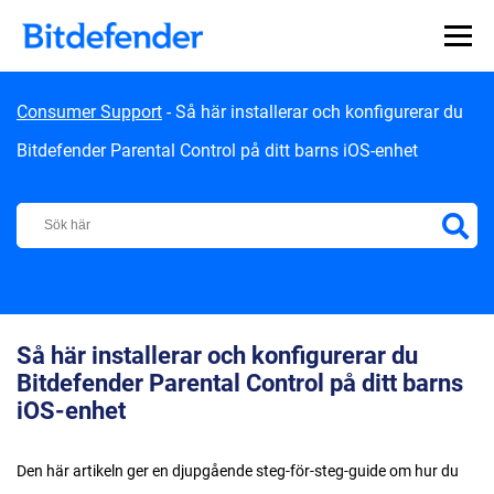
Skip to content
Consumer Support
-
Så här installerar och konfigurerar du
Bitdefender Parental Control på ditt barns iOS-enhet
Bitdefender Support Center
Så här installerar och konfigurerar du
Bitdefender Parental Control på ditt barns
iOS-enhet
Den här artikeln ger en djupgående steg-för-steg-guide om hur du