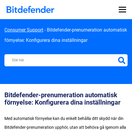
Skip to content
Consumer Support
-
Bitdefender-prenumeration automatisk
förnyelse: Konfigurera dina inställningar
Bitdefender Support Center
Bitdefender-prenumeration automatisk
förnyelse: Konfigurera dina inställningar
Med automatisk förnyelse kan du enkelt behålla ditt skydd när din
Bitdefender-prenumeration upphör, utan att behöva gå igenom alla